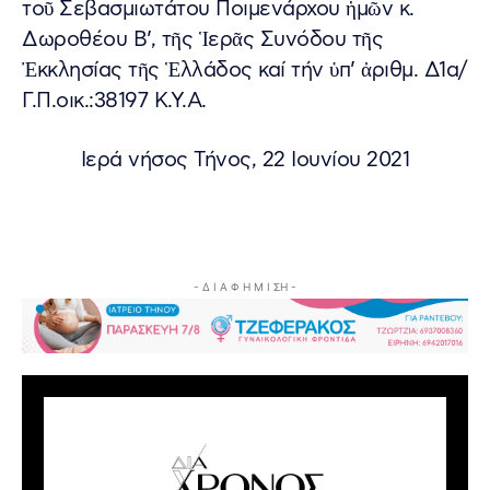
τοῦ Σεβασμιωτάτου Ποιμενάρχου ἡμῶν κ.
Δωροθέου Β’, τῆς Ἱερᾶς Συνόδου τῆς
Ἐκκλησίας τῆς Ἑλλάδος καί τήν ὑπ’ ἀριθμ. Δ1α/
Γ.Π.οικ.:38197 Κ.Υ.Α.
Ιερά νήσος Τήνος, 22 Ιουνίου 2021
- Δ Ι Α Φ Η Μ Ι ΣΗ -