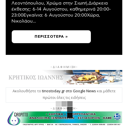
Λεοντόπουλου, Χρώμα στην Σιωπή.Διάρκεια
έκθεσης: 6-14 Αυγούστου, καθημερινά 20:00-
23:00Εγκαίνια: 6 Αυγούστου 20:00Χώρα,
Νικολάου...
ΠΕΡΙΣΣΌΤΕΡΑ »
- Δ Ι Α Φ Η Μ Ι ΣΗ -
Ακολουθήστε το
tinostoday.gr στο Google News
και μάθετε
πρώτοι όλες τις ειδήσεις
- Δ Ι Α Φ Η Μ Ι ΣΗ -