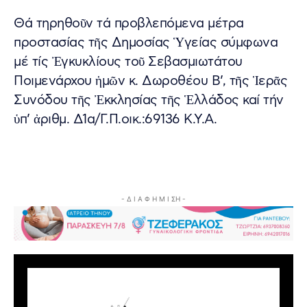
Θά τηρηθοῦν τά προβλεπόμενα μέτρα
προστασίας τῆς Δημοσίας Ὑγείας σύμφωνα
μέ τίς Ἐγκυκλίους τοῦ Σεβασμιωτάτου
Ποιμενάρχου ἡμῶν κ. Δωροθέου Β’, τῆς Ἱερᾶς
Συνόδου τῆς Ἐκκλησίας τῆς Ἑλλάδος καί τήν
ὑπ’ ἀριθμ. Δ1α/Γ.Π.οικ.:69136 Κ.Υ.Α.
- Δ Ι Α Φ Η Μ Ι ΣΗ -