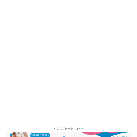
- Δ Ι Α Φ Η Μ Ι ΣΗ -