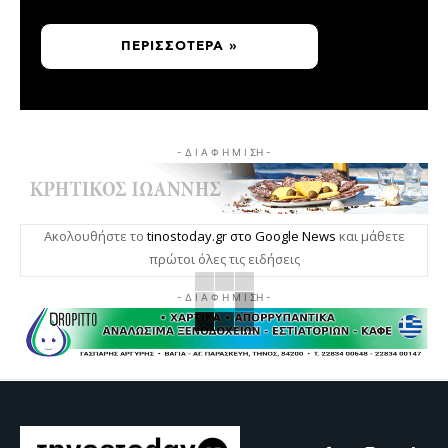
ΠΕΡΙΣΣΌΤΕΡΑ »
- Δ Ι Α Φ Η Μ Ι ΣΗ -
Ακολουθήστε το
tinostoday.gr στο Google News
και μάθετε
πρώτοι όλες τις ειδήσεις
- Δ Ι Α Φ Η Μ Ι ΣΗ -