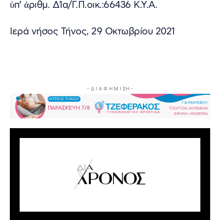
ὑπ’ ἀριθμ. Δ1α/Γ.Π.οικ.:66436 Κ.Υ.Α.
Ιερά νήσος Τήνος, 29 Οκτωβρίου 2021
- Δ Ι Α Φ Η Μ Ι ΣΗ -