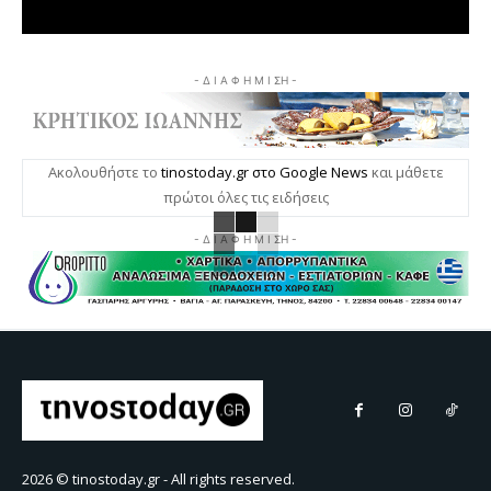
- Δ Ι Α Φ Η Μ Ι ΣΗ -
Ακολουθήστε το
tinostoday.gr στο Google News
και μάθετε
πρώτοι όλες τις ειδήσεις
- Δ Ι Α Φ Η Μ Ι ΣΗ -
2026 © tinostoday.gr - All rights reserved.