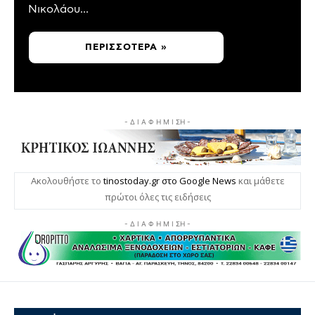
Νικολάου...
ΠΕΡΙΣΣΌΤΕΡΑ »
- Δ Ι Α Φ Η Μ Ι ΣΗ -
Ακολουθήστε το
tinostoday.gr στο Google News
και μάθετε
πρώτοι όλες τις ειδήσεις
- Δ Ι Α Φ Η Μ Ι ΣΗ -