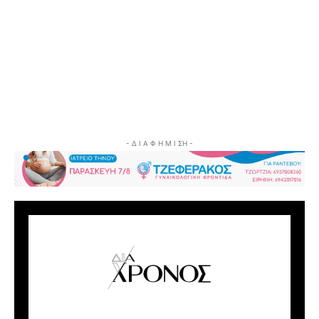
- Δ Ι Α Φ Η Μ Ι ΣΗ -