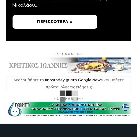
Νικολάου...
ΠΕΡΙΣΣΌΤΕΡΑ »
- Δ Ι Α Φ Η Μ Ι ΣΗ -
Ακολουθήστε το
tinostoday.gr στο Google News
και μάθετε
πρώτοι όλες τις ειδήσεις
- Δ Ι Α Φ Η Μ Ι ΣΗ -