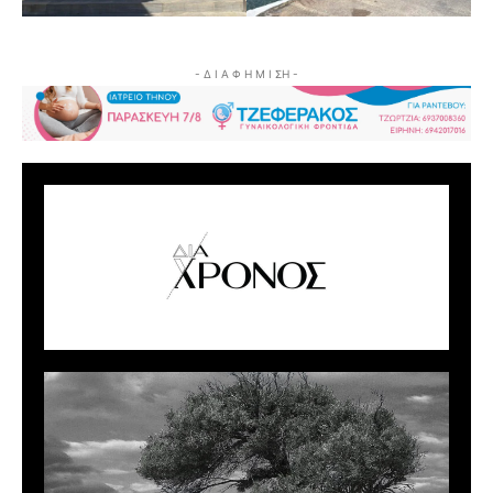
- Δ Ι Α Φ Η Μ Ι ΣΗ -