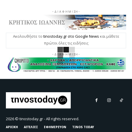
- Δ Ι Α Φ Η Μ Ι ΣΗ -
Ακολουθήστε το
tinostoday.gr στο Google News
και μάθετε
πρώτοι όλες τις ειδήσεις
- Δ Ι Α Φ Η Μ Ι ΣΗ -
2026 © tinostoday.gr - All rights reserved.
ΑΡΧΙΚΗ
ΑΓΓΕΛΙΕΣ
ΕΦΗΜΕΡΕΥΟΝ
TINOS TODAY