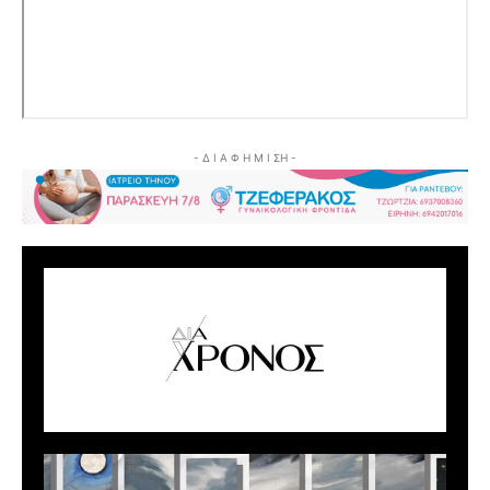
- Δ Ι Α Φ Η Μ Ι ΣΗ -