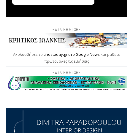
- Δ Ι Α Φ Η Μ Ι ΣΗ -
Ακολουθήστε το
tinostoday.gr στο Google News
και μάθετε
πρώτοι όλες τις ειδήσεις
- Δ Ι Α Φ Η Μ Ι ΣΗ -