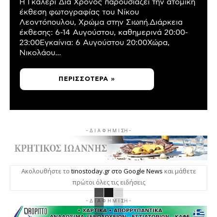
Η Γκαλερί Δια Χρόνος παρουσιάζει την ατομική
έκθεση φωτογραφίας του Νίκου
Λεοντόπουλου, Χρώμα στην Σιωπή.Διάρκεια
έκθεσης: 6-14 Αυγούστου, καθημερινά 20:00-
23:00Εγκαίνια: 6 Αυγούστου 20:00Χώρα,
Νικολάου...
ΠΕΡΙΣΣΌΤΕΡΑ »
- Δ Ι Α Φ Η Μ Ι ΣΗ -
Ακολουθήστε το
tinostoday.gr στο Google News
και μάθετε
πρώτοι όλες τις ειδήσεις
- Δ Ι Α Φ Η Μ Ι ΣΗ -