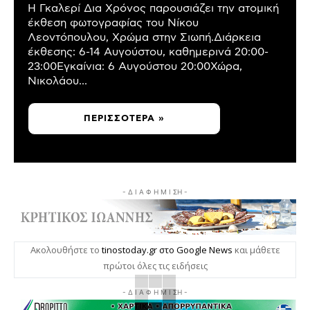
Η Γκαλερί Δια Χρόνος παρουσιάζει την ατομική
έκθεση φωτογραφίας του Νίκου
Λεοντόπουλου, Χρώμα στην Σιωπή.Διάρκεια
έκθεσης: 6-14 Αυγούστου, καθημερινά 20:00-
23:00Εγκαίνια: 6 Αυγούστου 20:00Χώρα,
Νικολάου...
ΠΕΡΙΣΣΌΤΕΡΑ »
- Δ Ι Α Φ Η Μ Ι ΣΗ -
Ακολουθήστε το
tinostoday.gr στο Google News
και μάθετε
πρώτοι όλες τις ειδήσεις
- Δ Ι Α Φ Η Μ Ι ΣΗ -