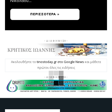
Νικολάου...
ΠΕΡΙΣΣΌΤΕΡΑ »
- Δ Ι Α Φ Η Μ Ι ΣΗ -
Ακολουθήστε το
tinostoday.gr στο Google News
και μάθετε
πρώτοι όλες τις ειδήσεις
- Δ Ι Α Φ Η Μ Ι ΣΗ -