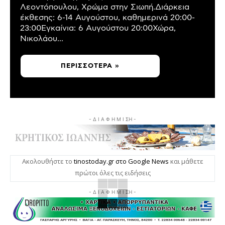
Λεοντόπουλου, Χρώμα στην Σιωπή.Διάρκεια
έκθεσης: 6-14 Αυγούστου, καθημερινά 20:00-
23:00Εγκαίνια: 6 Αυγούστου 20:00Χώρα,
Νικολάου...
ΠΕΡΙΣΣΌΤΕΡΑ »
- Δ Ι Α Φ Η Μ Ι ΣΗ -
Ακολουθήστε το
tinostoday.gr στο Google News
και μάθετε
πρώτοι όλες τις ειδήσεις
- Δ Ι Α Φ Η Μ Ι ΣΗ -