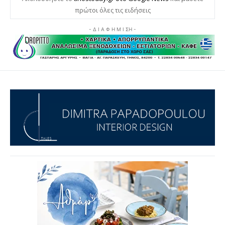
πρώτοι όλες τις ειδήσεις
- Δ Ι Α Φ Η Μ Ι ΣΗ -