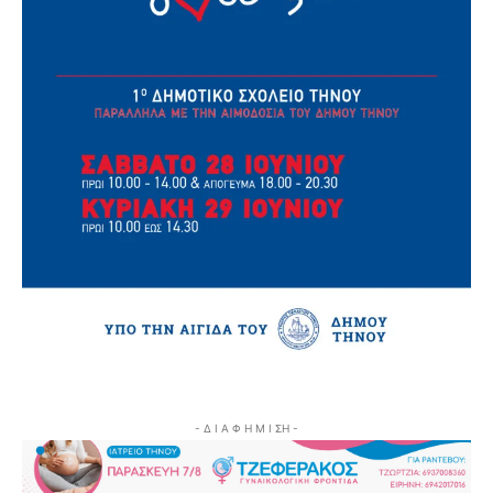
- Δ Ι Α Φ Η Μ Ι ΣΗ -