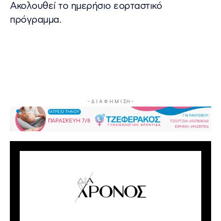
​Ακολουθεί το ημερήσιο εορταστικό
πρόγραμμα.
- Δ Ι Α Φ Η Μ Ι ΣΗ -