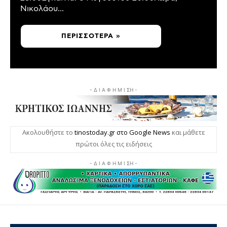
Νικολάου...
ΠΕΡΙΣΣΌΤΕΡΑ »
- Δ Ι Α Φ Η Μ Ι ΣΗ -
Ακολουθήστε το
tinostoday.gr στο Google News
και μάθετε
πρώτοι όλες τις ειδήσεις
- Δ Ι Α Φ Η Μ Ι ΣΗ -