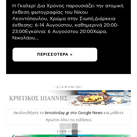
Η Γκαλερί Δια Χρόνος παρουσιάζει την ατομική
έκθεση φωτογραφίας του Νίκου
Λεοντόπουλου, Χρώμα στην Σιωπή.Διάρκεια
έκθεσης: 6-14 Αυγούστου, καθημερινά 20:00-
23:00Εγκαίνια: 6 Αυγούστου 20:00Χώρα,
Νικολάου...
ΠΕΡΙΣΣΌΤΕΡΑ »
- Δ Ι Α Φ Η Μ Ι ΣΗ -
Ακολουθήστε το
tinostoday.gr στο Google News
και μάθετε
πρώτοι όλες τις ειδήσεις
- Δ Ι Α Φ Η Μ Ι ΣΗ -