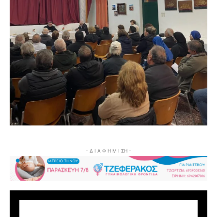
- Δ Ι Α Φ Η Μ Ι ΣΗ -