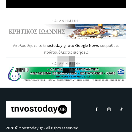
- Δ Ι Α Φ Η Μ Ι ΣΗ -
Ακολουθήστε το
tinostoday.gr στο Google News
και μάθετε
πρώτοι όλες τις ειδήσεις
- Δ Ι Α Φ Η Μ Ι ΣΗ -
2026 © tinostoday.gr - All rights reserved.