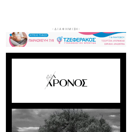
- Δ Ι Α Φ Η Μ Ι ΣΗ -