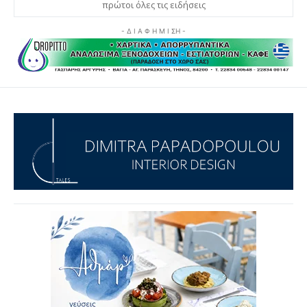
πρώτοι όλες τις ειδήσεις
- Δ Ι Α Φ Η Μ Ι ΣΗ -