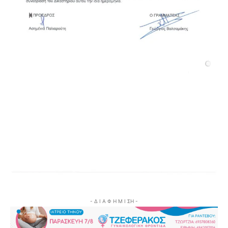
- Δ Ι Α Φ Η Μ Ι ΣΗ -