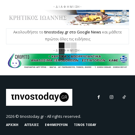
- Δ Ι Α Φ Η Μ Ι ΣΗ -
Ακολουθήστε το
tinostoday.gr στο Google News
και μάθετε
πρώτοι όλες τις ειδήσεις
- Δ Ι Α Φ Η Μ Ι ΣΗ -
2026 © tinostoday.gr - All rights reserved.
ΑΡΧΙΚΗ
ΑΓΓΕΛΙΕΣ
ΕΦΗΜΕΡΕΥΟΝ
TINOS TODAY