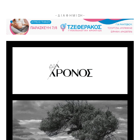
- Δ Ι Α Φ Η Μ Ι ΣΗ -