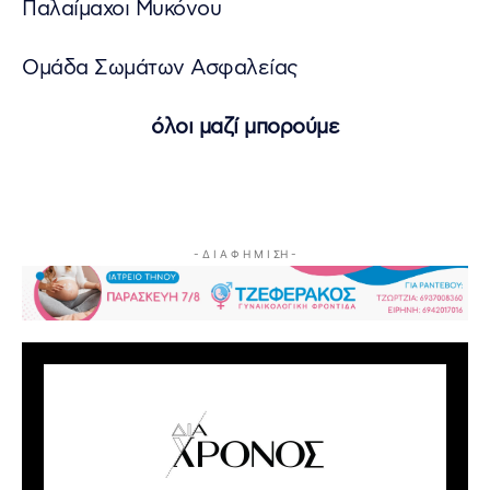
Παλαίμαχοι Μυκόνου
Ομάδα Σωμάτων Ασφαλείας
όλοι μαζί μπορούμε
- Δ Ι Α Φ Η Μ Ι ΣΗ -