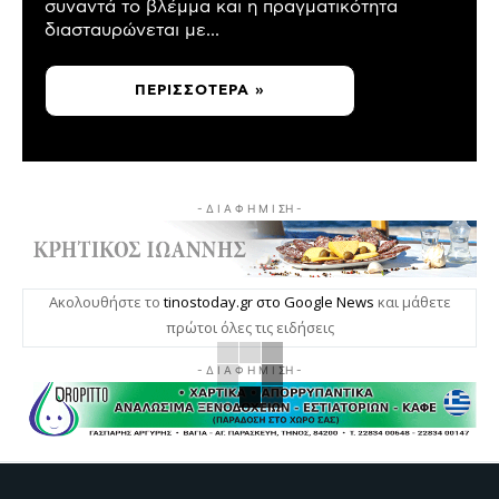
συναντά το βλέμμα και η πραγματικότητα
διασταυρώνεται με...
ΠΕΡΙΣΣΌΤΕΡΑ »
- Δ Ι Α Φ Η Μ Ι ΣΗ -
Ακολουθήστε το
tinostoday.gr στο Google News
και μάθετε
πρώτοι όλες τις ειδήσεις
- Δ Ι Α Φ Η Μ Ι ΣΗ -