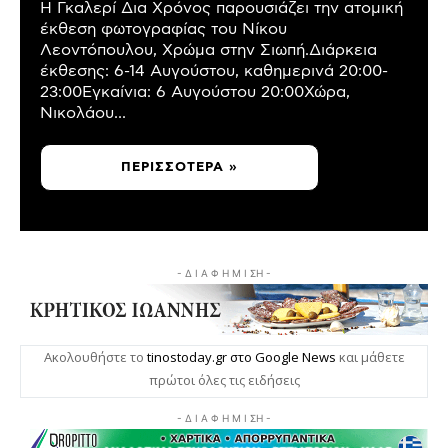
Η Γκαλερί Δια Χρόνος παρουσιάζει την ατομική
έκθεση φωτογραφίας του Νίκου
Λεοντόπουλου, Χρώμα στην Σιωπή.Διάρκεια
έκθεσης: 6-14 Αυγούστου, καθημερινά 20:00-
23:00Εγκαίνια: 6 Αυγούστου 20:00Χώρα,
Νικολάου...
ΠΕΡΙΣΣΌΤΕΡΑ »
- Δ Ι Α Φ Η Μ Ι ΣΗ -
Ακολουθήστε το
tinostoday.gr στο Google News
και μάθετε
πρώτοι όλες τις ειδήσεις
- Δ Ι Α Φ Η Μ Ι ΣΗ -