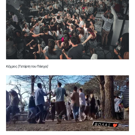
Κέχρος [Τετάρτη του Πάσχα]