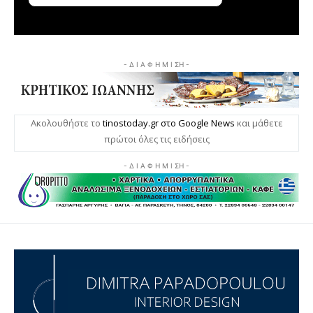
- Δ Ι Α Φ Η Μ Ι ΣΗ -
Ακολουθήστε το
tinostoday.gr στο Google News
και μάθετε
πρώτοι όλες τις ειδήσεις
- Δ Ι Α Φ Η Μ Ι ΣΗ -