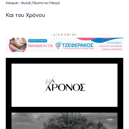
Καλαμάν – Βωλάξ [Πέμπτη του Πάσχα]
Και του Χρόνου
- Δ Ι Α Φ Η Μ Ι ΣΗ -