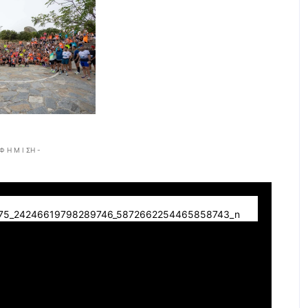
 Φ Η Μ Ι ΣΗ -