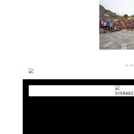
- Δ Ι Α