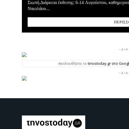
Σιωπή.Διάρκεια έκθεσης: 6-14 Αυγούστου, καθημεριν
Νικολάου...
ΠΕΡΙΣΣ
- Δ Ι Α
Ακολουθήστε το
tinostoday.gr στο Goo
- Δ Ι Α