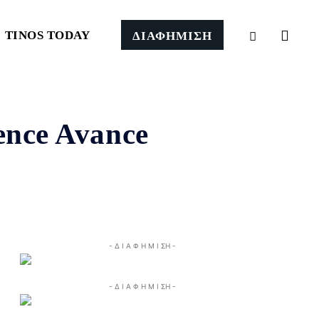
TINOS TODAY
ΔΙΑΦΗΜΙΣΗ
ence Avance
- Δ Ι Α Φ Η Μ Ι ΣΗ -
- Δ Ι Α Φ Η Μ Ι ΣΗ -