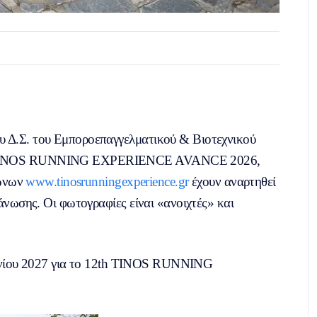
ου Δ.Σ. του Εμποροεπαγγελματικού & Βιοτεχνικού
1th TINOS RUNNING EXPERIENCE AVANCE 2026,
γώνων
www.tinosrunningexperience.gr
έχουν αναρτηθεί
νωσης. Οι φωτογραφίες είναι «ανοιχτές» και
Ιουνίου 2027 για το 12th TINOS RUNNING