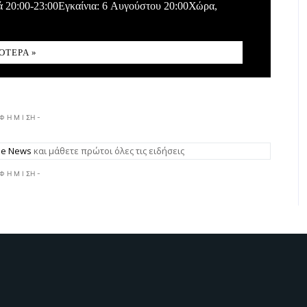
ά 20:00-23:00Εγκαίνια: 6 Αυγούστου 20:00Χώρα,
ΌΤΕΡΑ »
 Φ Η Μ Ι ΣΗ -
gle News
και μάθετε πρώτοι όλες τις ειδήσεις
 Φ Η Μ Ι ΣΗ -