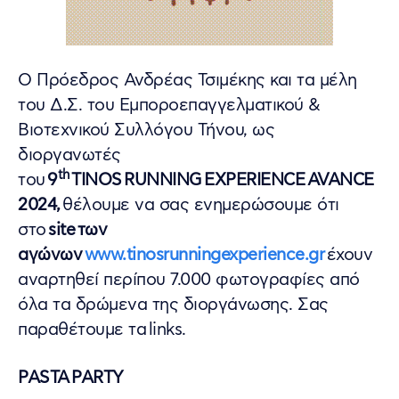
Ο Πρόεδρος Ανδρέας Τσιμέκης και τα μέλη
του Δ.Σ. του Εμποροεπαγγελματικού &
Βιοτεχνικού Συλλόγου Τήνου, ως
διοργανωτές
th
του
9
TINOS
RUNNING
EXPERIENCE
AVANCE
2024,
θέλουμε να σας ενημερώσουμε ότι
στο
site
των
αγώνων
www
.
tinosrunningexperience
.
gr
έχουν
αναρτηθεί περίπου 7.000 φωτογραφίες από
όλα τα δρώμενα της διοργάνωσης. Σας
παραθέτουμε τα links.
PASTA
PARTY