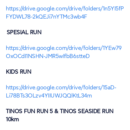
https://drive.google.com/drive/folders/1n5YI5fP
FYDWL78-2kQEJi7nYTMc3wb4F
SPESIAL RUN
https://drive.google.com/drive/folders/1YEw79
OxOCdI1NSHN-JMR5wIfbB6stteD
KIDS RUN
https://drive.google.com/drive/folders/15aD-
Li78BTs3OLzv4YIIUWJQQlKtL34m
TINOS FUN RUN 5 & TINOS SEASIDE RUN
10km