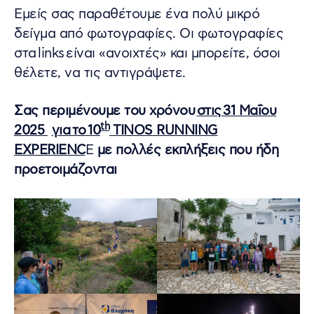
Εμείς σας παραθέτουμε ένα πολύ μικρό
δείγμα από φωτογραφίες. Οι φωτογραφίες
στα links είναι «ανοιχτές» και μπορείτε, όσοι
θέλετε, να τις αντιγράψετε.
Σας περιμένουμε του χρόνου
στις 31 Μαΐου
th
2025
για το 10
TINOS RUNNING
EXPERIENC
E
με πολλές εκπλήξεις που ήδη
προετοιμάζονται