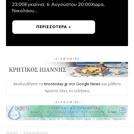
23:00Εγκαίνια: 6 Αυγούστου 20:00Χώρα,
Νικολάου...
ΠΕΡΙΣΣΌΤΕΡΑ »
- Δ Ι Α Φ Η Μ Ι ΣΗ -
Ακολουθήστε το
tinostoday.gr στο Google News
και μάθετε
πρώτοι όλες τις ειδήσεις
- Δ Ι Α Φ Η Μ Ι ΣΗ -