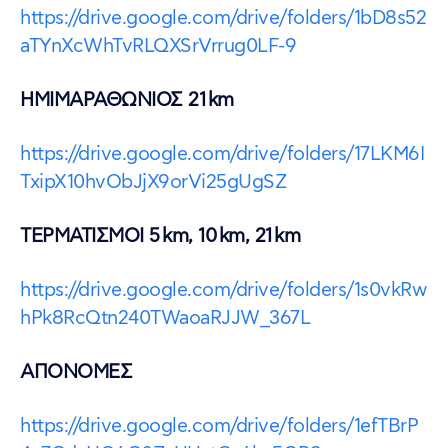
https://drive.google.com/drive/folders/1bD8s52
aTYnXcWhTvRLQXSrVrrug0LF-9
ΗΜΙΜΑΡΑΘΩΝΙΟΣ 21
km
https://drive.google.com/drive/folders/17LKM6I
TxipX10hvObJjX9orVi25gUgSZ
ΤΕΡΜΑΤΙΣΜΟΙ 5
km
, 10
km
, 21
km
https://drive.google.com/drive/folders/1s0vkRw
hPk8RcQtn240TWaoaRJJW_367L
ΑΠΟΝΟΜΕΣ
https://drive.google.com/drive/folders/1efTBrP