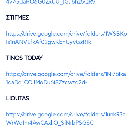
4v7GdaHO6G0ZxUU_tGa6hz5QR9
ΣΤΙΓΜΕΣ
https://drive.google.com/drive/folders/1WSBKp
Is1nANVLfkAf02gwKbnUyvGzR1k
TINOS TODAY
https://drive.google.com/drive/folders/1Ni7bIka
1daDc_CQJMoDu6i8Zzcwzq2d-
LIOUTAS
https://drive.google.com/drive/folders/1unkR3a
WrWo1m4AwCAxlIO_SiNrbPSGSC