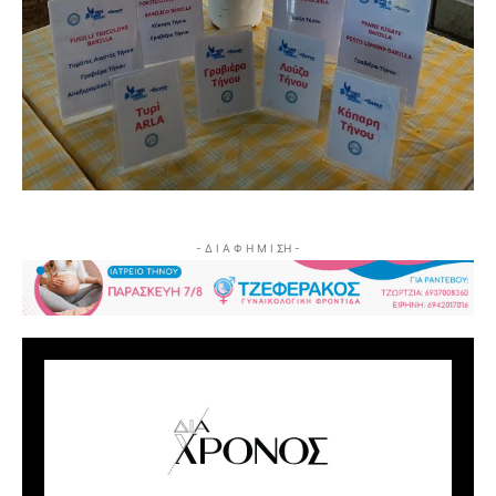
- Δ Ι Α Φ Η Μ Ι ΣΗ -