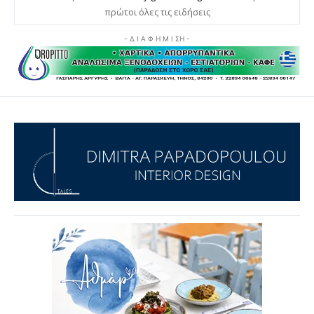
πρώτοι όλες τις ειδήσεις
- Δ Ι Α Φ Η Μ Ι ΣΗ -