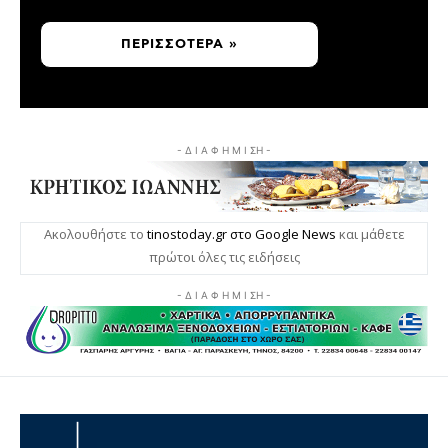
ΠΕΡΙΣΣΌΤΕΡΑ »
- Δ Ι Α Φ Η Μ Ι ΣΗ -
Ακολουθήστε το
tinostoday.gr στο Google News
και μάθετε
πρώτοι όλες τις ειδήσεις
- Δ Ι Α Φ Η Μ Ι ΣΗ -