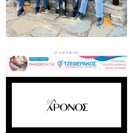
- Δ Ι Α Φ Η Μ Ι ΣΗ -