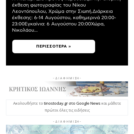
έκθεση φωτογραφίας του Νίκου
Λεοντόπουλου, Χρώμα στην Σιωπή.Διάρκεια
έκθεσης: 6-14 Αυγούστου, καθημερινά 20:00-
23:00Εγκαίνια: 6 Αυγούστου 20:00Χώρα,
Νικολάου...
ΠΕΡΙΣΣΌΤΕΡΑ »
- Δ Ι Α Φ Η Μ Ι ΣΗ -
Ακολουθήστε το
tinostoday.gr στο Google News
και μάθετε
πρώτοι όλες τις ειδήσεις
- Δ Ι Α Φ Η Μ Ι ΣΗ -