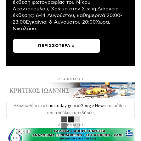
έκθεση φωτογραφίας του Νίκου
Λεοντόπουλου, Χρώμα στην Σιωπή.Διάρκεια
έκθεσης: 6-14 Αυγούστου, καθημερινά 20:00-
23:00Εγκαίνια: 6 Αυγούστου 20:00Χώρα,
Νικολάου...
ΠΕΡΙΣΣΌΤΕΡΑ »
- Δ Ι Α Φ Η Μ Ι ΣΗ -
Ακολουθήστε το
tinostoday.gr στο Google News
και μάθετε
πρώτοι όλες τις ειδήσεις
- Δ Ι Α Φ Η Μ Ι ΣΗ -