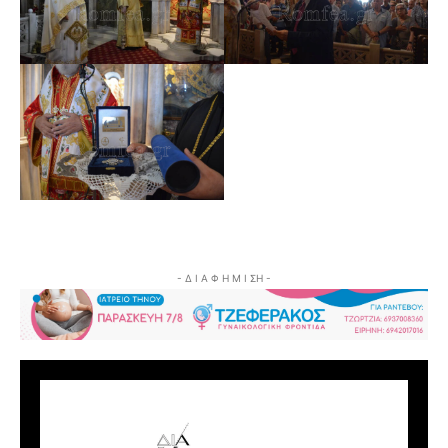
- Δ Ι Α Φ Η Μ Ι ΣΗ -