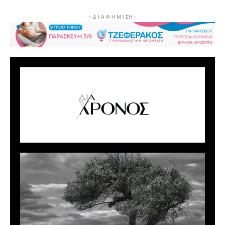
- Δ Ι Α Φ Η Μ Ι ΣΗ -