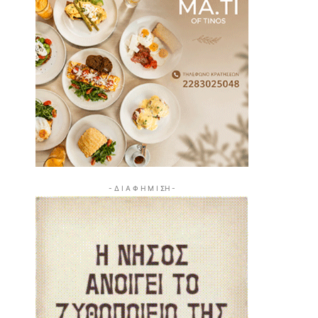
- Δ Ι Α Φ Η Μ Ι ΣΗ -