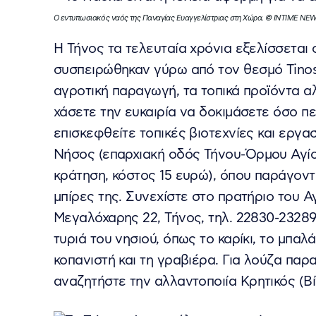
Ο εντυπωσιακός ναός της Παναγίας Ευαγγελίστριας στη Χώρα. © INTIME NE
Η Τήνος τα τελευταία χρόνια εξελίσσεται σ
συσπειρώθηκαν γύρω από τον θεσμό Tinos
αγροτική παραγωγή, τα τοπικά προϊόντα αλ
χάσετε την ευκαιρία να δοκιμάσετε όσο π
επισκεφθείτε τοπικές βιοτεχνίες και εργα
Νήσος (επαρχιακή οδός Τήνου-Όρμου Αγίου
κράτηση, κόστος 15 ευρώ), όπου παράγοντ
μπίρες της. Συνεχίστε στο πρατήριο του 
Μεγαλόχαρης 22, Τήνος, τηλ. 22830-23289
τυριά του νησιού, όπως το καρίκι, το μπαλ
κοπανιστή και τη γραβιέρα. Για λούζα παρ
αναζητήστε την αλλαντοποιία Κρητικός (Βίν