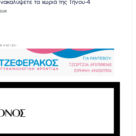
AS.GR
 Φ Η Μ Ι ΣΗ -