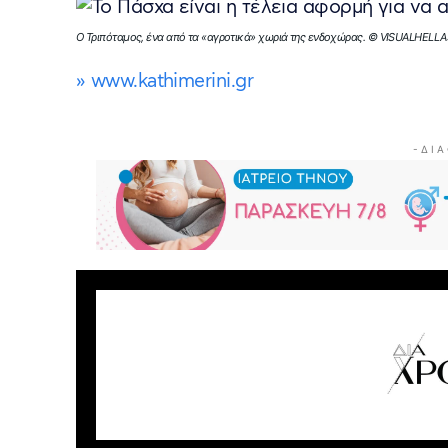
Ο Τριπόταμος, ένα από τα «αγροτικά» χωριά της ενδοχώρας. © VISUALHELL
» www.kathimerini.gr
- Δ Ι Α