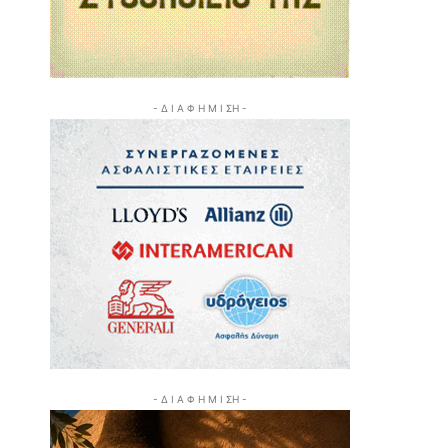
- Δ Ι Α Φ Η Μ Ι ΣΗ -
- Δ Ι Α Φ Η Μ Ι ΣΗ -