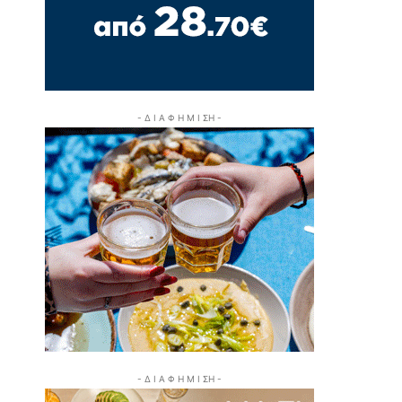
- Δ Ι Α Φ Η Μ Ι ΣΗ -
- Δ Ι Α Φ Η Μ Ι ΣΗ -