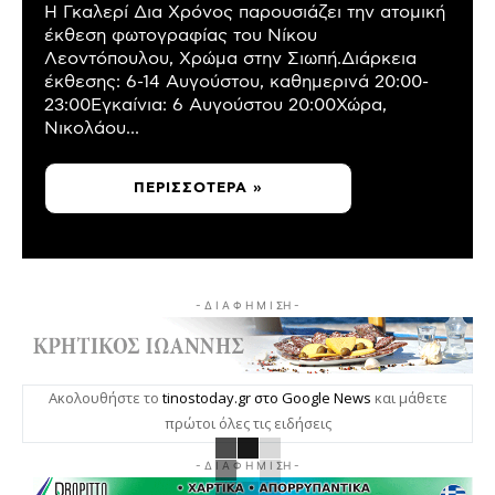
Η Γκαλερί Δια Χρόνος παρουσιάζει την ατομική
έκθεση φωτογραφίας του Νίκου
Λεοντόπουλου, Χρώμα στην Σιωπή.Διάρκεια
έκθεσης: 6-14 Αυγούστου, καθημερινά 20:00-
23:00Εγκαίνια: 6 Αυγούστου 20:00Χώρα,
Νικολάου...
ΠΕΡΙΣΣΌΤΕΡΑ »
- Δ Ι Α Φ Η Μ Ι ΣΗ -
Ακολουθήστε το
tinostoday.gr στο Google News
και μάθετε
πρώτοι όλες τις ειδήσεις
- Δ Ι Α Φ Η Μ Ι ΣΗ -