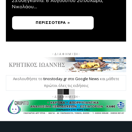
23:00Εγκαίνια: 6 Αυγούστου 20:00Χώρα,
Νικολάου...
ΠΕΡΙΣΣΌΤΕΡΑ »
- Δ Ι Α Φ Η Μ Ι ΣΗ -
Ακολουθήστε το
tinostoday.gr στο Google News
και μάθετε
πρώτοι όλες τις ειδήσεις
- Δ Ι Α Φ Η Μ Ι ΣΗ -