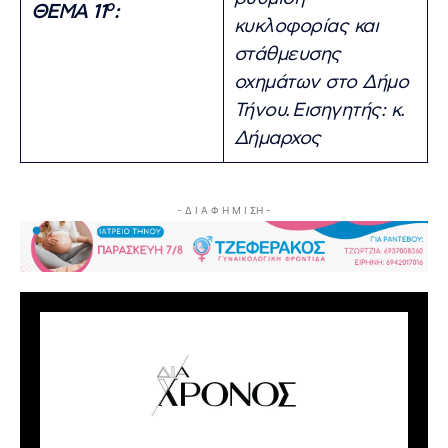
ο
ΘΕΜΑ 11
:
κυκλοφορίας και
στάθμευσης
οχημάτων στο Δήμο
Τήνου.
Εισηγητής: κ.
Δήμαρχος
- Δ Ι Α Φ Η Μ Ι ΣΗ -