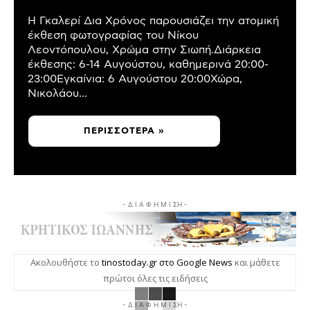
Η Γκαλερί Δια Χρόνος παρουσιάζει την ατομική
έκθεση φωτογραφίας του Νίκου
Λεοντόπουλου, Χρώμα στην Σιωπή.Διάρκεια
έκθεσης: 6-14 Αυγούστου, καθημερινά 20:00-
23:00Εγκαίνια: 6 Αυγούστου 20:00Χώρα,
Νικολάου...
ΠΕΡΙΣΣΌΤΕΡΑ »
- Δ Ι Α Φ Η Μ Ι ΣΗ -
Ακολουθήστε το
tinostoday.gr στο Google News
και μάθετε
πρώτοι όλες τις ειδήσεις
- Δ Ι Α Φ Η Μ Ι ΣΗ -