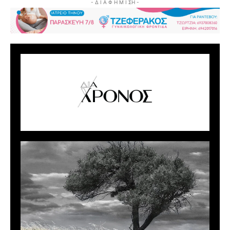
- Δ Ι Α Φ Η Μ Ι ΣΗ -