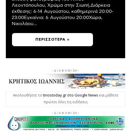
Λεοντόπουλου, Χρώμα στην Σιωπή.Διάρκεια
έκθεσης: 6-14 Αυγούστου, καθημερινά 20:00-
23:00Εγκαίνια: 6 Αυγούστου 20:00Χώρα,
Νικολάου...
ΠΕΡΙΣΣΌΤΕΡΑ »
- Δ Ι Α Φ Η Μ Ι ΣΗ -
Ακολουθήστε το
tinostoday.gr στο Google News
και μάθετε
πρώτοι όλες τις ειδήσεις
- Δ Ι Α Φ Η Μ Ι ΣΗ -