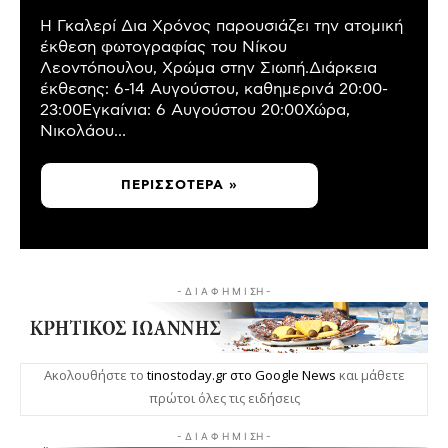
Η Γκαλερί Δια Χρόνος παρουσιάζει την ατομική
έκθεση φωτογραφίας του Νίκου
Λεοντόπουλου, Χρώμα στην Σιωπή.Διάρκεια
έκθεσης: 6-14 Αυγούστου, καθημερινά 20:00-
23:00Εγκαίνια: 6 Αυγούστου 20:00Χώρα,
Νικολάου...
ΠΕΡΙΣΣΌΤΕΡΑ »
- Δ Ι Α Φ Η Μ Ι ΣΗ -
Ακολουθήστε το
tinostoday.gr στο Google News
και μάθετε
πρώτοι όλες τις ειδήσεις
- Δ Ι Α Φ Η Μ Ι ΣΗ -