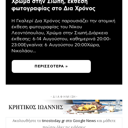
Χρώμα στην Σιωπή, έκθεση
φωτογραφίας στο Δια Χρόνος
Η Γκαλερί Δια Χρόνος παρουσιάζει την ατομική
έκθεση φωτογραφίας του Νίκου
Λεοντόπουλου, Χρώμα στην Σιωπή.Διάρκεια
έκθεσης: 6-14 Αυγούστου, καθημερινά 20:00-
23:00Εγκαίνια: 6 Αυγούστου 20:00Χώρα,
Νικολάου...
ΠΕΡΙΣΣΌΤΕΡΑ »
- Δ Ι Α Φ Η Μ Ι ΣΗ -
Ακολουθήστε το
tinostoday.gr στο Google News
και μάθετε
πρώτοι όλες τις ειδήσεις