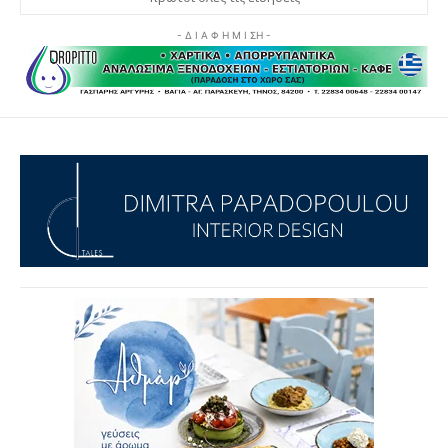
- Δ Ι Α Φ Η Μ Ι ΣΗ -