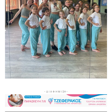
- Δ Ι Α Φ Η Μ Ι ΣΗ -