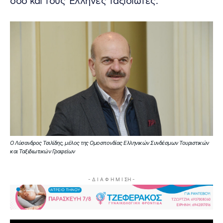
όσο και τους Έλληνες ταξιδιώτες.
O Λύσανδρος Τσιλίδης, μέλος της Ομοσπονδίας Ελληνικών Συνδέσμων Τουριστικών
και Ταξιδιωτικών Γραφείων
- Δ Ι Α Φ Η Μ Ι ΣΗ -