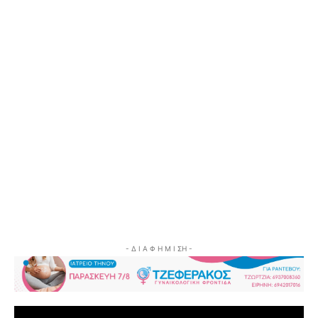
- Δ Ι Α Φ Η Μ Ι ΣΗ -