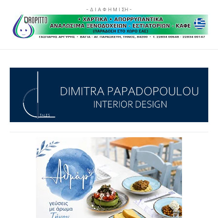
- Δ Ι Α Φ Η Μ Ι ΣΗ -