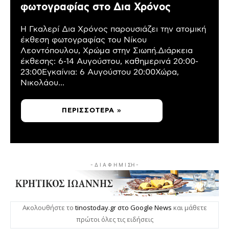
φωτογραφίας στο Δια Χρόνος
Η Γκαλερί Δια Χρόνος παρουσιάζει την ατομική
έκθεση φωτογραφίας του Νίκου
Λεοντόπουλου, Χρώμα στην Σιωπή.Διάρκεια
έκθεσης: 6-14 Αυγούστου, καθημερινά 20:00-
23:00Εγκαίνια: 6 Αυγούστου 20:00Χώρα,
Νικολάου...
ΠΕΡΙΣΣΌΤΕΡΑ »
- Δ Ι Α Φ Η Μ Ι ΣΗ -
Ακολουθήστε το
tinostoday.gr στο Google News
και μάθετε
πρώτοι όλες τις ειδήσεις