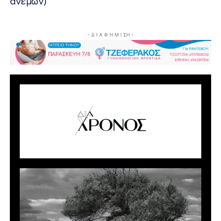
ανέμων)
- Δ Ι Α Φ Η Μ Ι ΣΗ -