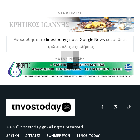
- Δ Ι Α Φ Η Μ Ι ΣΗ -
Ακολουθήστε το
tinostoday.gr στο Google News
και μάθετε
πρώτοι όλες τις ειδήσεις
- Δ Ι Α Φ Η Μ Ι ΣΗ -
2026 © tinostoday.gr - All rights reserved.
ΑΡΧΙΚΗ
ΑΓΓΕΛΙΕΣ
ΕΦΗΜΕΡΕΥΟΝ
TINOS TODAY