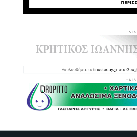
ΠΕΡΙΣ
- Δ Ι Α
Ακολουθήστε το
tinostoday.gr στο Goo
- Δ Ι Α