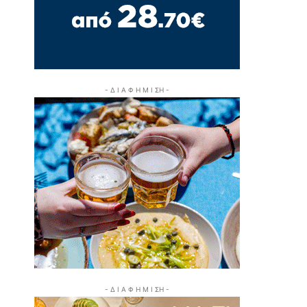
- Δ Ι Α Φ Η Μ Ι ΣΗ -
- Δ Ι Α Φ Η Μ Ι ΣΗ -