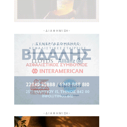
- Δ Ι Α Φ Η Μ Ι ΣΗ -
- Δ Ι Α Φ Η Μ Ι ΣΗ -