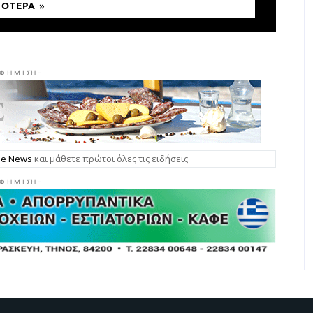
ΣΌΤΕΡΑ »
 Φ Η Μ Ι ΣΗ -
gle News
και μάθετε πρώτοι όλες τις ειδήσεις
 Φ Η Μ Ι ΣΗ -