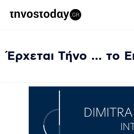
Έρχεται Τήνο … το Ε