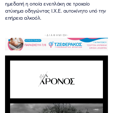
ημεδαπή η οποία ενεπλάκη σε τροχαίο
ατύχημα οδηγώντας Ι.Χ.Ε. αυτοκίνητο υπό την
επήρεια αλκοόλ.
- Δ Ι Α Φ Η Μ Ι ΣΗ -