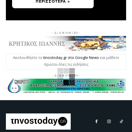
ΠΕΡΙΣΣΌΤΕΡΑ »
- Δ Ι Α Φ Η Μ Ι ΣΗ -
Ακολουθήστε το
tinostoday.gr στο Google News
και μάθετε
πρώτοι όλες τις ειδήσεις
- Δ Ι Α Φ Η Μ Ι ΣΗ -