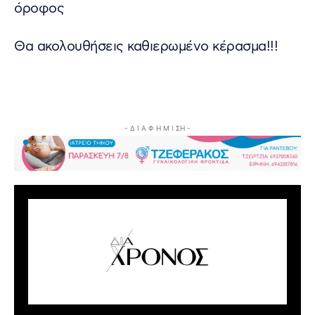
όροφος
Θα ακολουθήσεις καθιερωμένο κέρασμα!!!
- Δ Ι Α Φ Η Μ Ι ΣΗ -