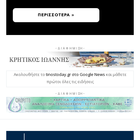
ΠΕΡΙΣΣΌΤΕΡΑ »
- Δ Ι Α Φ Η Μ Ι ΣΗ -
Ακολουθήστε το
tinostoday.gr στο Google News
και μάθετε
πρώτοι όλες τις ειδήσεις
- Δ Ι Α Φ Η Μ Ι ΣΗ -