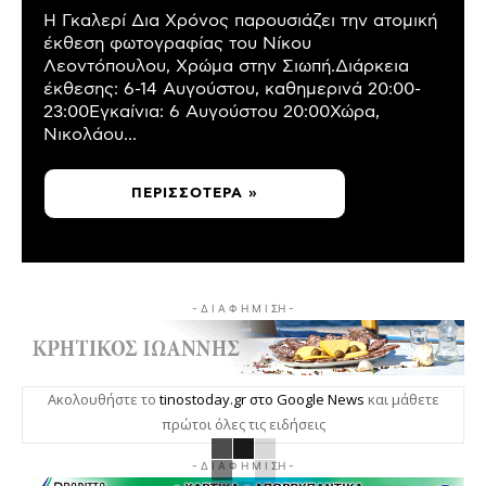
Η Γκαλερί Δια Χρόνος παρουσιάζει την ατομική
έκθεση φωτογραφίας του Νίκου
Λεοντόπουλου, Χρώμα στην Σιωπή.Διάρκεια
έκθεσης: 6-14 Αυγούστου, καθημερινά 20:00-
23:00Εγκαίνια: 6 Αυγούστου 20:00Χώρα,
Νικολάου...
ΠΕΡΙΣΣΌΤΕΡΑ »
- Δ Ι Α Φ Η Μ Ι ΣΗ -
Ακολουθήστε το
tinostoday.gr στο Google News
και μάθετε
πρώτοι όλες τις ειδήσεις
- Δ Ι Α Φ Η Μ Ι ΣΗ -