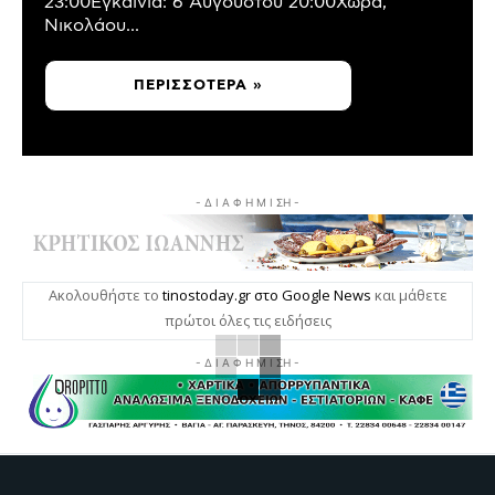
23:00Εγκαίνια: 6 Αυγούστου 20:00Χώρα,
Νικολάου...
ΠΕΡΙΣΣΌΤΕΡΑ »
- Δ Ι Α Φ Η Μ Ι ΣΗ -
Ακολουθήστε το
tinostoday.gr στο Google News
και μάθετε
πρώτοι όλες τις ειδήσεις
- Δ Ι Α Φ Η Μ Ι ΣΗ -