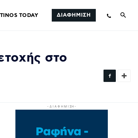
ΔΙΑΦΗΜΙΣΗ
TINOS TODAY
ετοχής στο
- Δ Ι Α Φ Η Μ Ι ΣΗ -