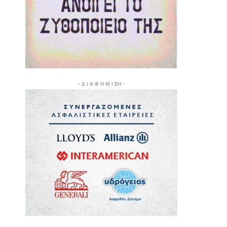
- Δ Ι Α Φ Η Μ Ι ΣΗ -