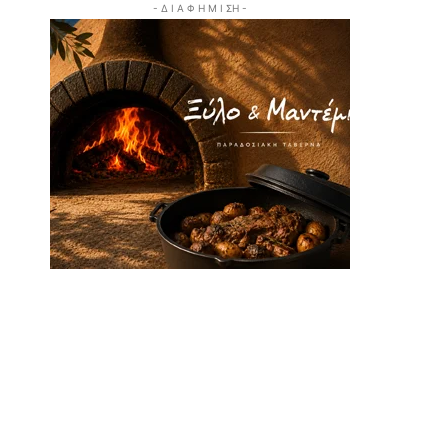
- Δ Ι Α Φ Η Μ Ι ΣΗ -