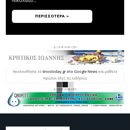
Νικολάου...
ΠΕΡΙΣΣΌΤΕΡΑ »
- Δ Ι Α Φ Η Μ Ι ΣΗ -
Ακολουθήστε το
tinostoday.gr στο Google News
και μάθετε
πρώτοι όλες τις ειδήσεις
- Δ Ι Α Φ Η Μ Ι ΣΗ -