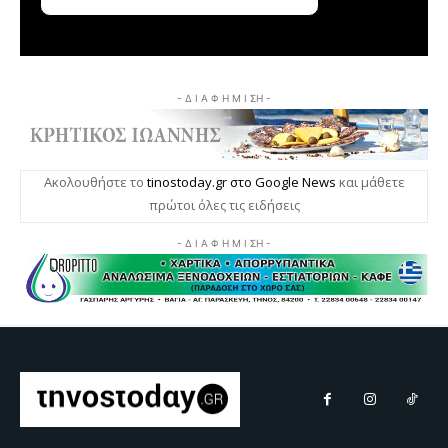
- Δ Ι Α Φ Η Μ Ι ΣΗ -
Ακολουθήστε το
tinostoday.gr στο Google News
και μάθετε
πρώτοι όλες τις ειδήσεις
- Δ Ι Α Φ Η Μ Ι ΣΗ -