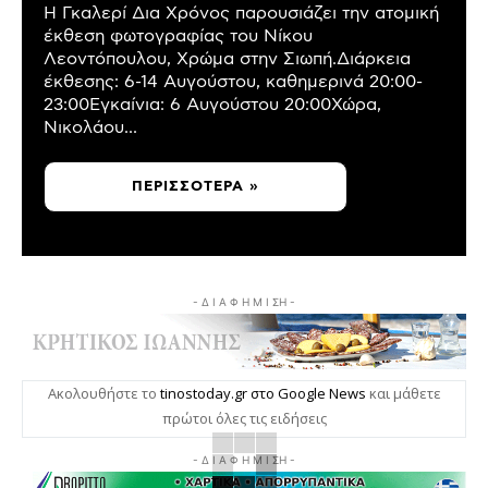
Η Γκαλερί Δια Χρόνος παρουσιάζει την ατομική
έκθεση φωτογραφίας του Νίκου
Λεοντόπουλου, Χρώμα στην Σιωπή.Διάρκεια
έκθεσης: 6-14 Αυγούστου, καθημερινά 20:00-
23:00Εγκαίνια: 6 Αυγούστου 20:00Χώρα,
Νικολάου...
ΠΕΡΙΣΣΌΤΕΡΑ »
- Δ Ι Α Φ Η Μ Ι ΣΗ -
Ακολουθήστε το
tinostoday.gr στο Google News
και μάθετε
πρώτοι όλες τις ειδήσεις
- Δ Ι Α Φ Η Μ Ι ΣΗ -